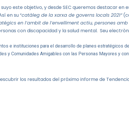
 suyo este objetivo, y desde SEC queremos destacar en es
sí en su “
catàleg de la xarxa de governs locals 2021”
(ca
atégics en l’ambit de l’envelliment actiu, persones amb 
personas con discapacidad y la salud mental.
Seu electròn
s e instituciones para el desarrollo de planes estratégicos d
des y Comunidades Amigables con las Personas Mayores
y cont
 descubrir los resultados del próximo informe de Tendenci