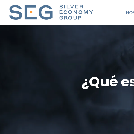
HO
¿Qué es