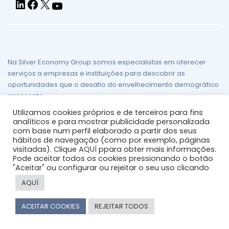
Na Silver Economy Group somos especialistas em oferecer
serviços a empresas e instituições para descobrir as
oportunidades que o desafio do envelhecimento demográfico
apresenta.
Utilizamos cookies próprios e de terceiros para fins
Aviso legal
/
Política de Privacidade
/
Política de Cookies
/
analíticos e para mostrar publicidade personalizada
Mapa do site
com base num perfil elaborado a partir dos seus
hábitos de navegação (como por exemplo, páginas
visitadas). Clique
AQUÍ
ppara obter mais informações.
Pode aceitar todos os cookies pressionando o botão
"Aceitar" ou configurar ou rejeitar o seu uso clicando
AQUÍ
© 2026
silvereconomygroup
ACEITAR COOKIES
REJEITAR TODOS