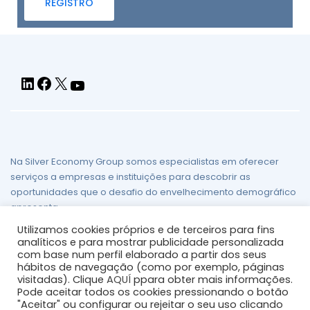
Na Silver Economy Group somos especialistas em oferecer
serviços a empresas e instituições para descobrir as
oportunidades que o desafio do envelhecimento demográfico
apresenta.
Utilizamos cookies próprios e de terceiros para fins
Aviso legal
/
Política de Privacidade
/
Política de Cookies
/
analíticos e para mostrar publicidade personalizada
Mapa do site
com base num perfil elaborado a partir dos seus
hábitos de navegação (como por exemplo, páginas
visitadas). Clique
AQUÍ
ppara obter mais informações.
Pode aceitar todos os cookies pressionando o botão
"Aceitar" ou configurar ou rejeitar o seu uso clicando