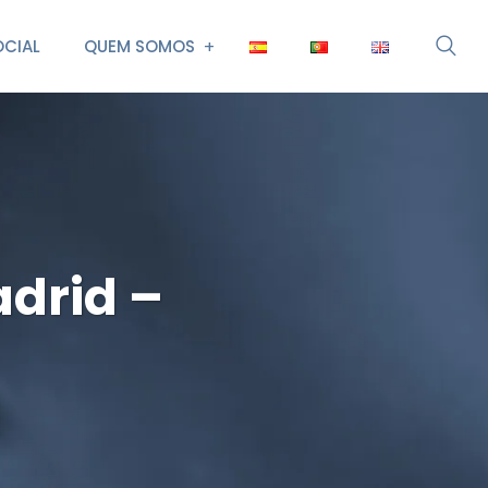
CIAL
QUEM SOMOS
drid –