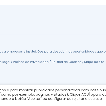
os a empresas e instituições para descobrir as oportunidades que
o legal
/
Política de Privacidade
/
Política de Cookies
/
Mapa do site
líticos e para mostrar publicidade personalizada com base nu
 (como por exemplo, páginas visitadas). Clique
AQUÍ
ppara ob
ando o botão "Aceitar" ou configurar ou rejeitar o seu uso
© 2026
silvereconomygroup