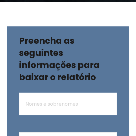
Relatório
Preencha as
seguintes
informações para
baixar o relatório