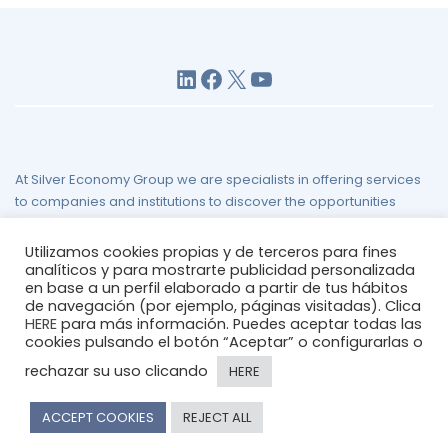
LinkedIn
Facebook
X
YouTube
At Silver Economy Group we are specialists in offering services
to companies and institutions to discover the opportunities
presented by the challenge of demographic aging.
Utilizamos cookies propias y de terceros para fines
Legal Notice
/
Privacy Policy
/
Cookies Policy
/
Site Map
analíticos y para mostrarte publicidad personalizada
en base a un perfil elaborado a partir de tus hábitos
de navegación (por ejemplo, páginas visitadas). Clica
HERE
para más información. Puedes aceptar todas las
cookies pulsando el botón “Aceptar” o configurarlas o
rechazar su uso clicando
HERE
© 2026
silvereconomygroup
ACCEPT COOKIES
REJECT ALL