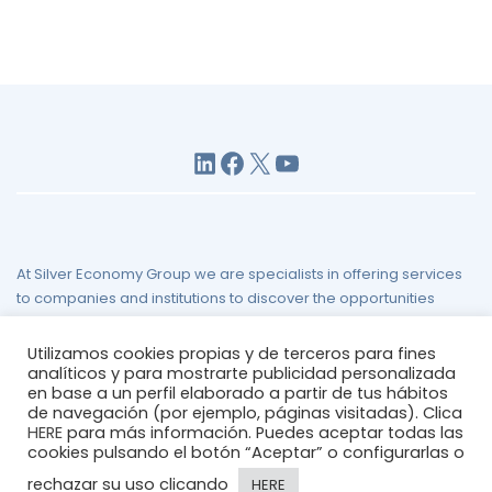
LinkedIn
Facebook
X
YouTube
At Silver Economy Group we are specialists in offering services
to companies and institutions to discover the opportunities
presented by the challenge of demographic aging.
Utilizamos cookies propias y de terceros para fines
Legal Notice
/
Privacy Policy
/
Cookies Policy
/
Site Map
analíticos y para mostrarte publicidad personalizada
en base a un perfil elaborado a partir de tus hábitos
de navegación (por ejemplo, páginas visitadas). Clica
HERE
para más información. Puedes aceptar todas las
cookies pulsando el botón “Aceptar” o configurarlas o
rechazar su uso clicando
HERE