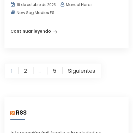
Manuel Heras
16 de octubre de 2023
New Seg Medios ES
Continuar leyendo
Paginación
1
2
5
Siguientes
…
de
entradas
RSS
Intervención ágil frente a la soledad no