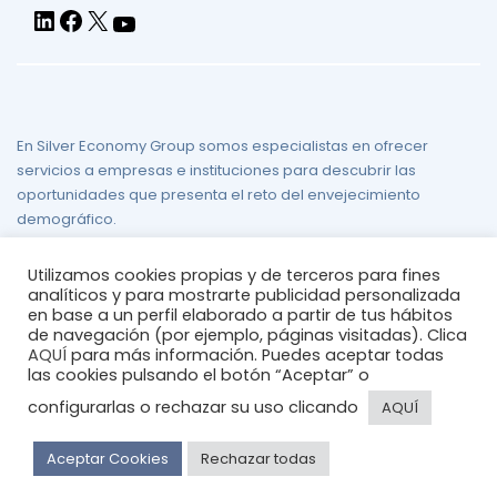
LinkedIn
Facebook
X
YouTube
En Silver Economy Group somos especialistas en ofrecer
servicios a empresas e instituciones para descubrir las
oportunidades que presenta el reto del envejecimiento
demográfico.
Aviso legal
/
Política de Privacidad
/
Política de Cookies
/
Mapa
Utilizamos cookies propias y de terceros para fines
del sitio
analíticos y para mostrarte publicidad personalizada
en base a un perfil elaborado a partir de tus hábitos
de navegación (por ejemplo, páginas visitadas). Clica
AQUÍ
para más información. Puedes aceptar todas
las cookies pulsando el botón “Aceptar” o
configurarlas o rechazar su uso clicando
AQUÍ
© 2026
silvereconomygroup
Aceptar Cookies
Rechazar todas