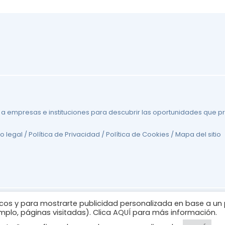
 a empresas e instituciones para descubrir las oportunidades que p
o legal
/
Política de Privacidad
/
Política de Cookies
/
Mapa del sitio
ticos y para mostrarte publicidad personalizada en base a un p
mplo, páginas visitadas). Clica
AQUÍ
para más información.
© 2026
silvereconomygroup