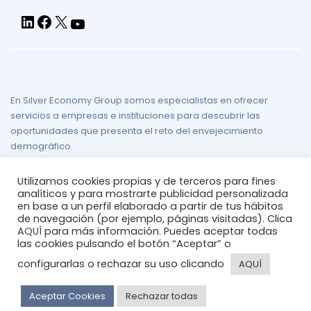
En Silver Economy Group somos especialistas en ofrecer
servicios a empresas e instituciones para descubrir las
oportunidades que presenta el reto del envejecimiento
demográfico.
Aviso legal
/
Política de Privacidad
/
Política de Cookies
/
Mapa
Utilizamos cookies propias y de terceros para fines
del sitio
analíticos y para mostrarte publicidad personalizada
en base a un perfil elaborado a partir de tus hábitos
de navegación (por ejemplo, páginas visitadas). Clica
AQUÍ
para más información. Puedes aceptar todas
las cookies pulsando el botón “Aceptar” o
configurarlas o rechazar su uso clicando
AQUÍ
© 2026
silvereconomygroup
Aceptar Cookies
Rechazar todas