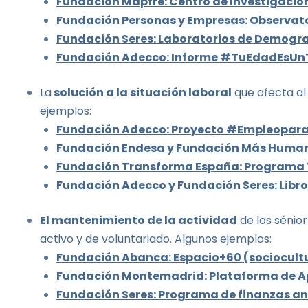
Fundación Mapfre: Centro de Investigaci
Fundación Personas y Empresas: Observato
Fundación Seres: Laboratorios de Demogr
Fundación Adecco: Informe #TuEdadEsUn
La
solución a la situación laboral
que afecta al
ejemplos:
Fundación Adecco: Proyecto #Empleopar
Fundación Endesa y Fundación Más Human
Fundación Transforma España: Programa 
Fundación Adecco y Fundación Seres: Libro 
El mantenimiento de la actividad
de los sénior
activo y de voluntariado. Algunos ejemplos:
Fundación Abanca: Espacio+60 (sociocult
Fundación Montemadrid: Plataforma de Apr
Fundación Seres: Programa de finanzas ant