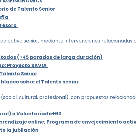
ón AGEINGNOMICS
rio de Talento Senior
afía
Tesoro
 colectivo senior, mediante intervenciones relacionadas
atodos
(+45 parados de larga duración)
o: Proyecto SAVIA
Talento Senior
blanco sobre el Talento senior
 (social, cultural, profesional), con propuestas relacion
ural) o Voluntariado+60
endizaje online; Programa de envejecimiento activ
e la jubilación