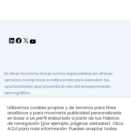
audio
En Silver Economy Group somos especialistas en ofrecer
servicios a empresas e instituciones para descubrir las
oportunidades que presenta el reto del envejecimiento
demográfico.
Aviso legal
/
Política de Privacidad
/
Política de Cookies
/
Mapa
Utilizamos cookies propias y de terceros para fines
del sitio
analíticos y para mostrarte publicidad personalizada
en base a un perfil elaborado a partir de tus hábitos
de navegación (por ejemplo, páginas visitadas). Clica
AQUÍ
para más información. Puedes aceptar todas