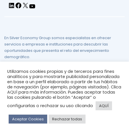
En Silver Economy Group somos especialistas en ofrecer
servicios a empresas e instituciones para descubrir las
oportunidades que presenta el reto del envejecimiento
demográfico.
Aviso legal
/
Política de Privacidad
/
Política de Cookies
/
Mapa
Utilizamos cookies propias y de terceros para fines
del sitio
analíticos y para mostrarte publicidad personalizada
en base a un perfil elaborado a partir de tus hábitos
de navegación (por ejemplo, páginas visitadas). Clica
AQUÍ
para más información. Puedes aceptar todas
las cookies pulsando el botón “Aceptar” o
configurarlas o rechazar su uso clicando
AQUÍ
© 2026
silvereconomygroup
Aceptar Cookies
Rechazar todas