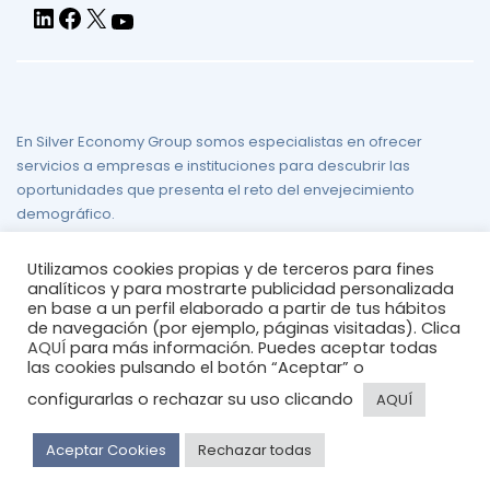
En Silver Economy Group somos especialistas en ofrecer
servicios a empresas e instituciones para descubrir las
oportunidades que presenta el reto del envejecimiento
demográfico.
Aviso legal
/
Política de Privacidad
/
Política de Cookies
/
Mapa
Utilizamos cookies propias y de terceros para fines
del sitio
analíticos y para mostrarte publicidad personalizada
en base a un perfil elaborado a partir de tus hábitos
de navegación (por ejemplo, páginas visitadas). Clica
AQUÍ
para más información. Puedes aceptar todas
las cookies pulsando el botón “Aceptar” o
configurarlas o rechazar su uso clicando
AQUÍ
© 2026
silvereconomygroup
Aceptar Cookies
Rechazar todas